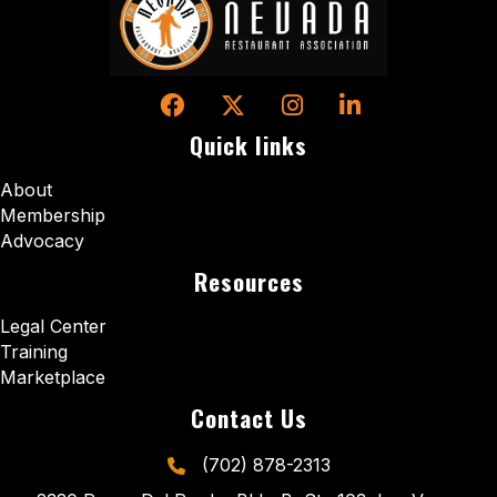
Facebook
Twitter
Instagram
LinkedIn
Quick links
About
Membership
Advocacy
Resources
Legal Center
Training
Marketplace
Contact Us
(702) 878-2313
phone icon and link