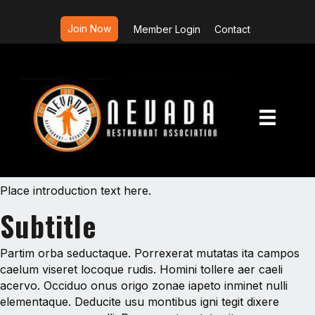
Join Now
Member Login
Contact
Place introduction text here.
Subtitle
Partim orba seductaque. Porrexerat mutatas ita campos
caelum viseret locoque rudis. Homini tollere aer caeli
acervo. Occiduo onus origo zonae iapeto inminet nulli
elementaque. Deducite usu montibus igni tegit dixere